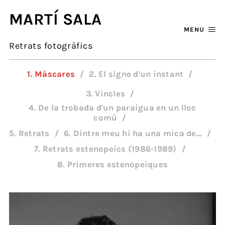
MARTÍ SALA
MENU
Retrats fotogràfics
1. Màscares
2. El signe d'un instant
3. Vincles
4. De la trobada d'un paraigua en un lloc
comú
5. Retrats
6. Dintre meu hi ha una mica de…
7. Retrats estenopeics (1986-1989)
8. Primeres estenopeiques