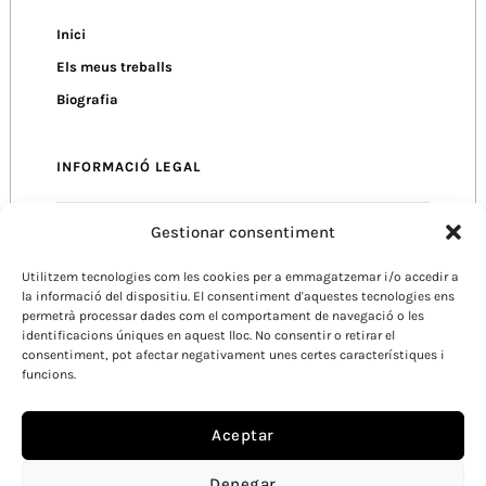
Inici
Els meus treballs
Biografia
INFORMACIÓ LEGAL
Gestionar consentiment
Política de Privacitat
Utilitzem tecnologies com les cookies per a emmagatzemar i/o accedir a
Política de Cookies
la informació del dispositiu. El consentiment d'aquestes tecnologies ens
Condicions d’Ús
permetrà processar dades com el comportament de navegació o les
identificacions úniques en aquest lloc. No consentir o retirar el
consentiment, pot afectar negativament unes certes característiques i
funcions.
Aceptar
Denegar