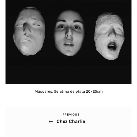
Màscares. Gelatina de plata 20x25cm
PREVIOUS
Previous
Navegació
Chez Charlie
Post
d'entrades