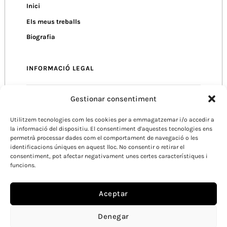
Inici
Els meus treballs
Biografia
INFORMACIÓ LEGAL
Gestionar consentiment
Política de Privacitat
Utilitzem tecnologies com les cookies per a emmagatzemar i/o accedir a
Política de Cookies
la informació del dispositiu. El consentiment d'aquestes tecnologies ens
Condicions d’Ús
permetrà processar dades com el comportament de navegació o les
identificacions úniques en aquest lloc. No consentir o retirar el
consentiment, pot afectar negativament unes certes característiques i
funcions.
Aceptar
Denegar