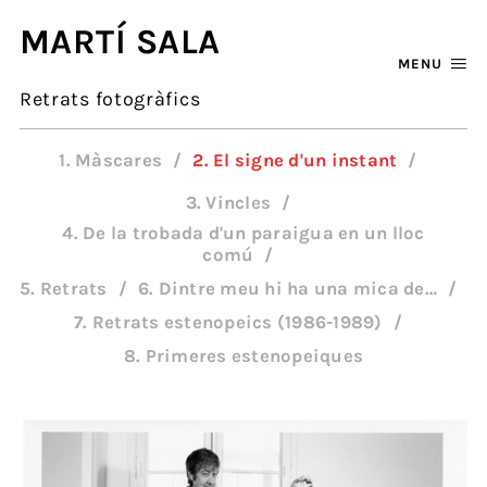
MARTÍ SALA
MENU
Retrats fotogràfics
1. Màscares
2. El signe d'un instant
3. Vincles
4. De la trobada d'un paraigua en un lloc
comú
5. Retrats
6. Dintre meu hi ha una mica de…
7. Retrats estenopeics (1986-1989)
8. Primeres estenopeiques