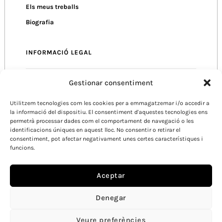
Els meus treballs
Biografia
INFORMACIÓ LEGAL
Gestionar consentiment
Política de Privacitat
Política de Cookies
Utilitzem tecnologies com les cookies per a emmagatzemar i/o accedir a
la informació del dispositiu. El consentiment d'aquestes tecnologies ens
Condicions d’Ús
permetrà processar dades com el comportament de navegació o les
identificacions úniques en aquest lloc. No consentir o retirar el
consentiment, pot afectar negativament unes certes característiques i
funcions.
Aceptar
Denegar
Veure preferències
CATALÀ /
ESPANYOL /
ANGLÈS