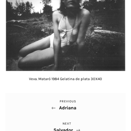
Veva. Mataró 1984 Gelatina de plata 30X40
PREVIOUS
Previous
Navegació
Adriana
Post
d'entrades
NEXT
Next
Salvador