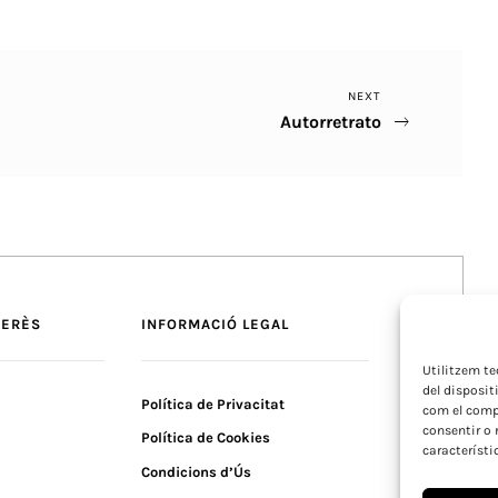
Next
NEXT
Autorretrato
Post
TERÈS
INFORMACIÓ LEGAL
Utilitzem t
del disposit
Política de Privacitat
com el compo
consentir o 
Política de Cookies
característi
Condicions d’Ús