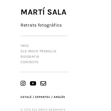
MARTÍ SALA
Retrats fotogràfics
INICI
ELS MEUS TREBALLS
BIOGRAFIA
CONTACTE
CATALÀ /
ESPANYOL /
ANGLÈS
© TOTS ELS DRETS RESERVATS