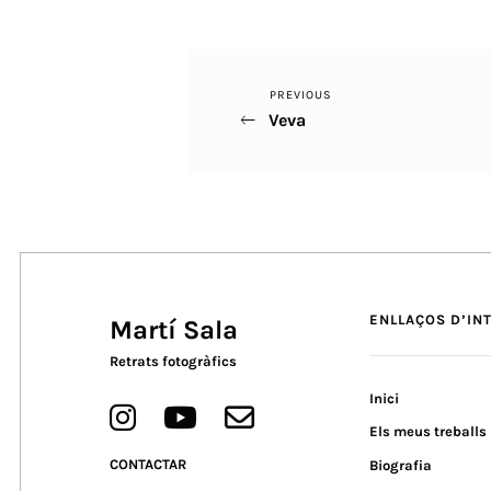
Previous
PREVIOUS
Navegació
Veva
Post
d'entrades
ENLLAÇOS D’IN
Martí Sala
Retrats fotogràfics
Inici
Els meus treballs
CONTACTAR
Biografia