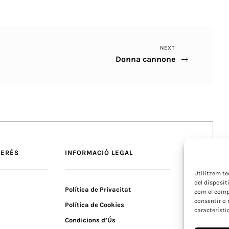
Next
NEXT
Donna cannone
Post
TERÈS
INFORMACIÓ LEGAL
Utilitzem t
del disposit
Política de Privacitat
com el compo
consentir o 
Política de Cookies
característi
Condicions d’Ús