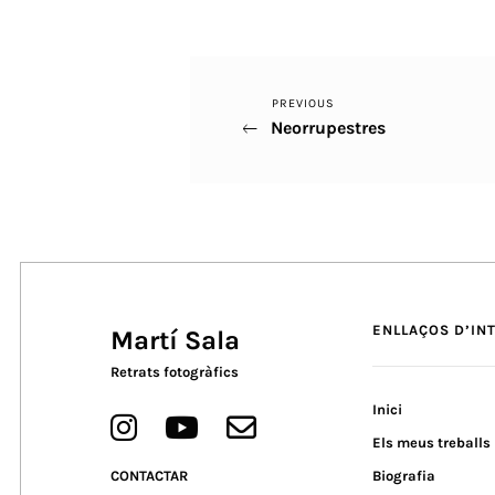
Previous
PREVIOUS
Navegació
Neorrupestres
Post
d'entrades
ENLLAÇOS D’IN
Martí Sala
Retrats fotogràfics
Inici
Els meus treballs
CONTACTAR
Biografia