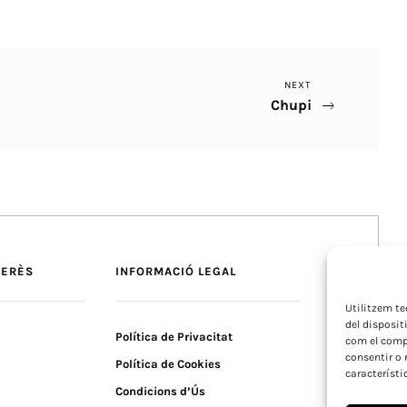
Next
NEXT
Chupi
Post
TERÈS
INFORMACIÓ LEGAL
Utilitzem t
del disposit
Política de Privacitat
com el compo
consentir o 
Política de Cookies
característi
Condicions d’Ús