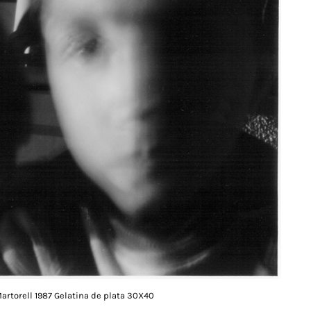
Martorell 1987 Gelatina de plata 30X40