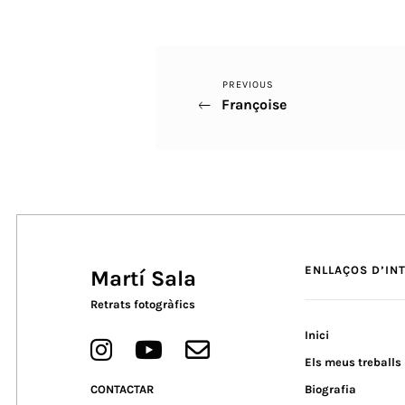
Previous
PREVIOUS
Navegació
Françoise
Post
d'entrades
ENLLAÇOS D’IN
Martí Sala
Retrats fotogràfics
Inici
Els meus treballs
CONTACTAR
Biografia