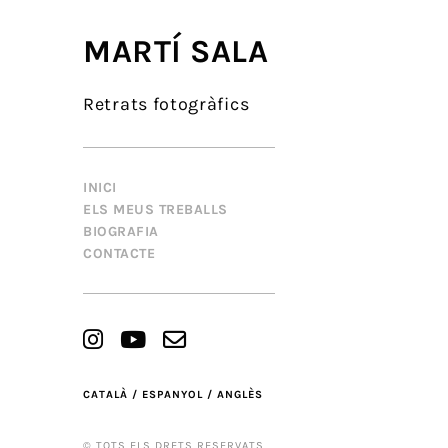
MARTÍ SALA
Retrats fotogràfics
INICI
ELS MEUS TREBALLS
BIOGRAFIA
CONTACTE
CATALÀ /
ESPANYOL /
ANGLÈS
© TOTS ELS DRETS RESERVATS