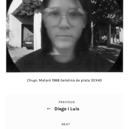
Chupi. Mataró 1988 Gelatina de plata 30X40
PREVIOUS
Previous
Navegació
Diego i Luis
Post
d'entrades
NEXT
Next