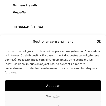
Els meus treballs
Biografia
INFORMACIÓ LEGAL
Gestionar consentiment
Política de Privacitat
Utilitzem tecnologies com les cookies per a emmagatzemar i/o accedir a
Política de Cookies
la informació del dispositiu. El consentiment d'aquestes tecnologies ens
Condicions d’Ús
permetrà processar dades com el comportament de navegació o les
identificacions úniques en aquest lloc. No consentir o retirar el
consentiment, pot afectar negativament unes certes característiques i
funcions.
Aceptar
Denegar