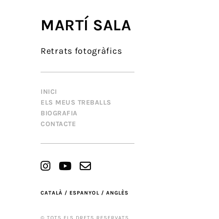
MARTÍ SALA
Retrats fotogràfics
INICI
ELS MEUS TREBALLS
BIOGRAFIA
CONTACTE
CATALÀ /
ESPANYOL /
ANGLÈS
© TOTS ELS DRETS RESERVATS