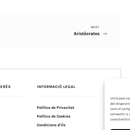
Next
NEXT
Aristòcrates
Post
TERÈS
INFORMACIÓ LEGAL
Utilitzem t
del disposit
Política de Privacitat
com el compo
consentir o 
Política de Cookies
característi
Condicions d’Ús