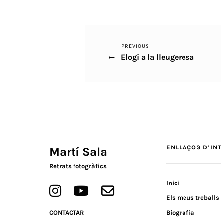
Previous
PREVIOUS
Navegació
Elogi a la lleugeresa
Post
d'entrades
ENLLAÇOS D’IN
Martí Sala
Retrats fotogràfics
Inici
Els meus treballs
CONTACTAR
Biografia