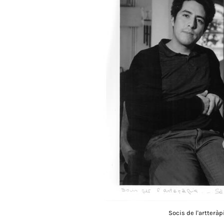
Socis de l'artteràp