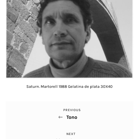
Saturn. Martorell 1988 Gelatina de plata 30X40
PREVIOUS
Previous
Navegació
Tono
Post
d'entrades
NEXT
Next