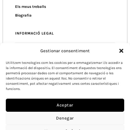
Els meus treballs
Biografia
INFORMACIÓ LEGAL
Gestionar consentiment
Política de Privacitat
Utilitzem tecnologies com les cookies per a emmagatzemar i/o accedir a
Política de Cookies
la informació del dispositiu. El consentiment d'aquestes tecnologies ens
Condicions d’Ús
permetrà processar dades com el comportament de navegació o les
identificacions úniques en aquest lloc. No consentir o retirar el
consentiment, pot afectar negativament unes certes característiques i
funcions.
Aceptar
Denegar