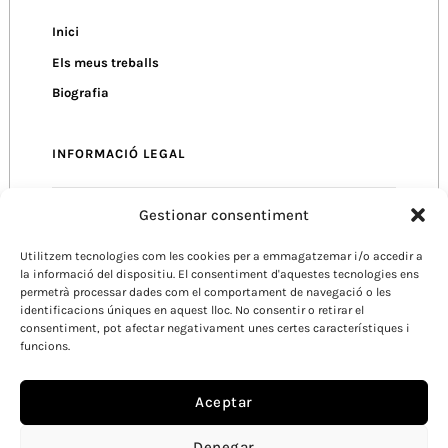
Inici
Els meus treballs
Biografia
INFORMACIÓ LEGAL
Gestionar consentiment
Política de Privacitat
Política de Cookies
Utilitzem tecnologies com les cookies per a emmagatzemar i/o accedir a
la informació del dispositiu. El consentiment d'aquestes tecnologies ens
Condicions d’Ús
permetrà processar dades com el comportament de navegació o les
identificacions úniques en aquest lloc. No consentir o retirar el
consentiment, pot afectar negativament unes certes característiques i
funcions.
Aceptar
Denegar