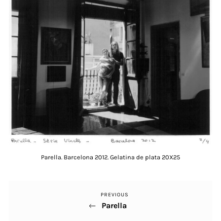
Parella. Barcelona 2012. Gelatina de plata 20X25
PREVIOUS
Previous
Navegació
Parella
Post
d'entrades