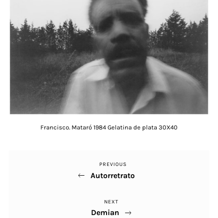
Francisco. Mataró 1984 Gelatina de plata 30X40
PREVIOUS
Previous
Navegació
Autorretrato
Post
d'entrades
NEXT
Next
Demian
Post