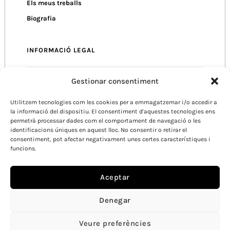
Els meus treballs
Biografia
INFORMACIÓ LEGAL
Gestionar consentiment
Política de Privacitat
Utilitzem tecnologies com les cookies per a emmagatzemar i/o accedir a
Política de Cookies
la informació del dispositiu. El consentiment d'aquestes tecnologies ens
Condicions d’Ús
permetrà processar dades com el comportament de navegació o les
identificacions úniques en aquest lloc. No consentir o retirar el
consentiment, pot afectar negativament unes certes característiques i
funcions.
Aceptar
Denegar
Veure preferències
CATALÀ /
ESPANYOL /
ANGLÈS