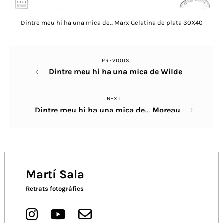
Dintre meu hi ha una mica de… Marx Gelatina de plata 30X40
PREVIOUS
Previous
Navegació
Dintre meu hi ha una mica de Wilde
Post
d'entrades
NEXT
Next
Dintre meu hi ha una mica de… Moreau
Post
Martí Sala
Retrats fotogràfics