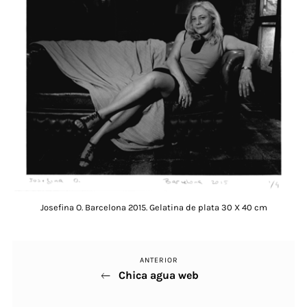
Josefina O. Barcelona 2015. Gelatina de plata 30 X 40 cm
ANTERIOR
Post
Navegación
Chica agua web
Anterior
de